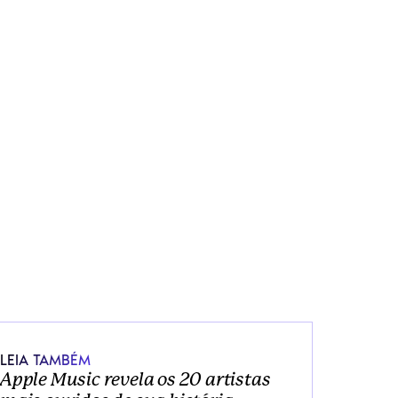
e
s
a
1
6 
d
e 
a
b
r
i
l 
d
e 
2
0
2
5
LEIA TAMBÉM
Apple Music revela os 20 artistas 