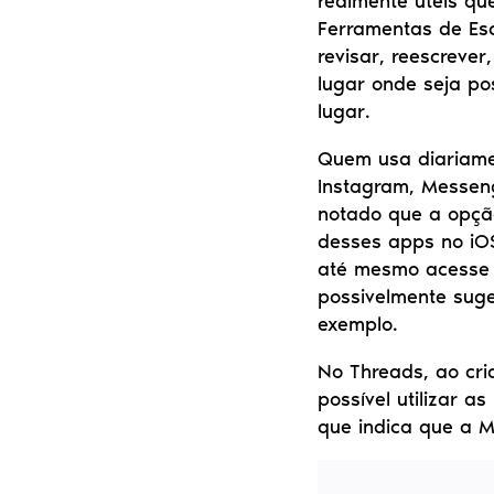
realmente úteis qu
Ferramentas de Esc
revisar, reescrever
lugar onde seja pos
lugar.
Quem usa diariamen
Instagram, Messen
notado que a opçã
desses apps no iOS
até mesmo acesse o
possivelmente suger
exemplo.
No Threads, ao cri
possível utilizar a
que indica que a M