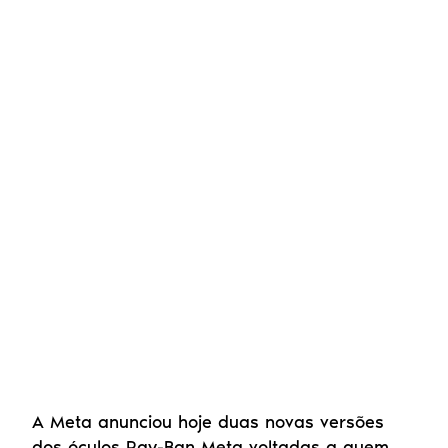
A Meta anunciou hoje duas novas versões 
dos óculos Ray-Ban Meta voltadas a quem 