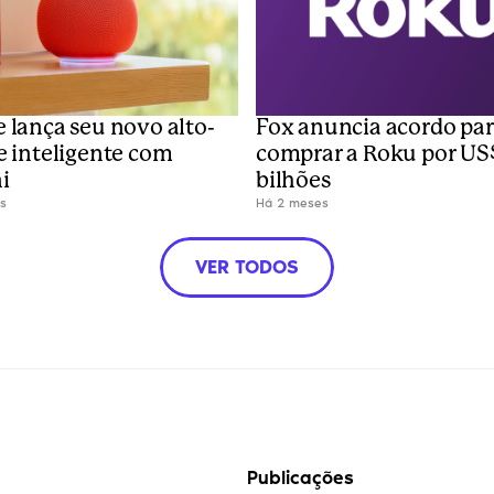
 lança seu novo alto-
Fox anuncia acordo par
e inteligente com 
comprar a Roku por US$
i
bilhões
s
Há 2 meses
VER TODOS
Publicações